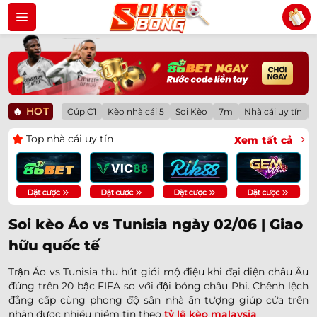
Bỏ
qua
nội
dung
🔥
HOT
Cúp C1
Kèo nhà cái 5
Soi Kèo
7m
Nhà cái uy tín
Top nhà cái uy tín
Xem tất cả
Soi kèo Áo vs Tunisia ngày 02/06 | Giao
hữu quốc tế
Trận Áo vs Tunisia thu hút giới mộ điệu khi đại diện châu Âu
đứng trên 20 bậc FIFA so với đội bóng châu Phi. Chênh lệch
đẳng cấp cùng phong độ sân nhà ấn tượng giúp cửa trên
nhận được nhiều niềm tin theo
tỷ lệ kèo malaysia
.