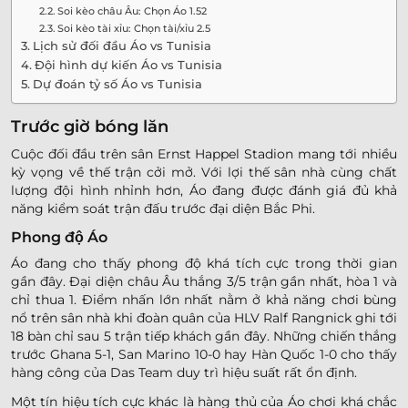
Soi kèo châu Âu: Chọn Áo 1.52
Soi kèo tài xỉu: Chọn tài/xỉu 2.5
Lịch sử đối đầu Áo vs Tunisia
Đội hình dự kiến Áo vs Tunisia
Dự đoán tỷ số Áo vs Tunisia
Trước giờ bóng lăn
Cuộc đối đầu trên sân Ernst Happel Stadion mang tới nhiều
kỳ vọng về thế trận cởi mở. Với lợi thế sân nhà cùng chất
lượng đội hình nhỉnh hơn, Áo đang được đánh giá đủ khả
năng kiểm soát trận đấu trước đại diện Bắc Phi.
Phong độ Áo
Áo đang cho thấy phong độ khá tích cực trong thời gian
gần đây. Đại diện châu Âu thắng 3/5 trận gần nhất, hòa 1 và
chỉ thua 1. Điểm nhấn lớn nhất nằm ở khả năng chơi bùng
nổ trên sân nhà khi đoàn quân của HLV Ralf Rangnick ghi tới
18 bàn chỉ sau 5 trận tiếp khách gần đây. Những chiến thắng
trước Ghana 5-1, San Marino 10-0 hay Hàn Quốc 1-0 cho thấy
hàng công của Das Team duy trì hiệu suất rất ổn định.
Một tín hiệu tích cực khác là hàng thủ của Áo chơi khá chắc