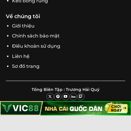
Kèo bóng rung
Về chúng tôi
Giới thiệu
Chính sách bảo mật
Điều khoản sử dụng
Liên hệ
Sơ đồ trang
Tổng Biên Tập : Trương Hải Quý
Copyright © 2025 abse.io
abse.io - Trang soi kèo top 1 Việt Nam