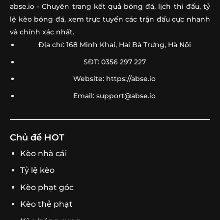
abse.io
- Chuyên trang kết quả bóng đá, lịch thi đấu, tỷ
lệ kèo bóng đá, xem trực tuyến các trận đấu cực nhanh
và chính xác nhất.
Địa chỉ: 168 Minh Khai, Hai Bà Trưng, Hà Nội
SĐT: 0356 297 227
Website: https://abse.io
Email:
support@abse.io
Chủ đề HOT
Kèo nhà cái
Tỷ lệ kèo
Kèo phạt góc
Kèo thẻ phạt