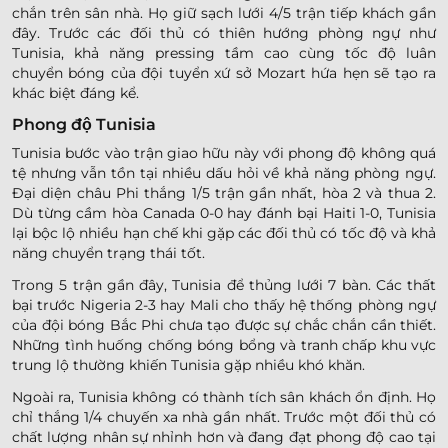
chắn trên sân nhà. Họ giữ sạch lưới 4/5 trận tiếp khách gần
đây. Trước các đối thủ có thiên hướng phòng ngự như
Tunisia, khả năng pressing tầm cao cùng tốc độ luân
chuyển bóng của đội tuyển xứ sở Mozart hứa hẹn sẽ tạo ra
khác biệt đáng kể.
Phong độ Tunisia
Tunisia bước vào trận giao hữu này với phong độ không quá
tệ nhưng vẫn tồn tại nhiều dấu hỏi về khả năng phòng ngự.
Đại diện châu Phi thắng 1/5 trận gần nhất, hòa 2 và thua 2.
Dù từng cầm hòa Canada 0-0 hay đánh bại Haiti 1-0, Tunisia
lại bộc lộ nhiều hạn chế khi gặp các đối thủ có tốc độ và khả
năng chuyển trạng thái tốt.
Trong 5 trận gần đây, Tunisia để thủng lưới 7 bàn. Các thất
bại trước Nigeria 2-3 hay Mali cho thấy hệ thống phòng ngự
của đội bóng Bắc Phi chưa tạo được sự chắc chắn cần thiết.
Những tình huống chống bóng bổng và tranh chấp khu vực
trung lộ thường khiến Tunisia gặp nhiều khó khăn.
Ngoài ra, Tunisia không có thành tích sân khách ổn định. Họ
chỉ thắng 1/4 chuyến xa nhà gần nhất. Trước một đối thủ có
chất lượng nhân sự nhỉnh hơn và đang đạt phong độ cao tại