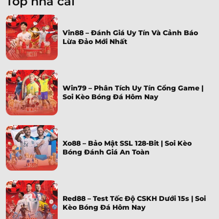
Top nhà cái
Vin88 – Đánh Giá Uy Tín Và Cảnh Báo
Lừa Đảo Mới Nhất
Win79 – Phân Tích Uy Tín Cổng Game |
Soi Kèo Bóng Đá Hôm Nay
Xo88 – Bảo Mật SSL 128-Bit | Soi Kèo
Bóng Đánh Giá An Toàn
Red88 – Test Tốc Độ CSKH Dưới 15s | Soi
Kèo Bóng Đá Hôm Nay