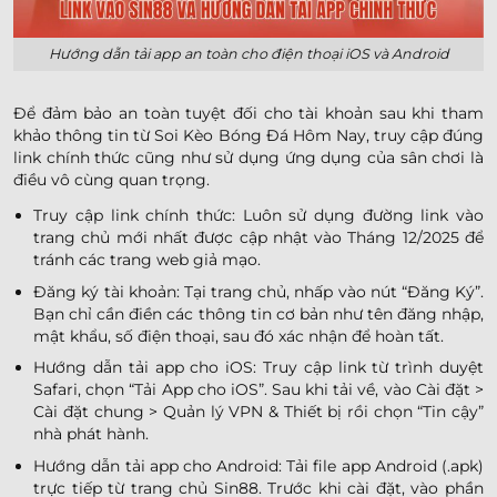
Hướng dẫn tải app an toàn cho điện thoại iOS và Android
Để đảm bảo an toàn tuyệt đối cho tài khoản sau khi tham
khảo thông tin từ Soi Kèo Bóng Đá Hôm Nay, truy cập đúng
link chính thức cũng như sử dụng ứng dụng của sân chơi là
điều vô cùng quan trọng.
Truy cập link chính thức: Luôn sử dụng đường link vào
trang chủ mới nhất được cập nhật vào Tháng 12/2025 để
tránh các trang web giả mạo.
Đăng ký tài khoản: Tại trang chủ, nhấp vào nút “Đăng Ký”.
Bạn chỉ cần điền các thông tin cơ bản như tên đăng nhập,
mật khẩu, số điện thoại, sau đó xác nhận để hoàn tất.
Hướng dẫn tải app cho iOS: Truy cập link từ trình duyệt
Safari, chọn “Tải App cho iOS”. Sau khi tải về, vào Cài đặt >
Cài đặt chung > Quản lý VPN & Thiết bị rồi chọn “Tin cậy”
nhà phát hành.
Hướng dẫn tải app cho Android: Tải file app Android (.apk)
trực tiếp từ trang chủ Sin88. Trước khi cài đặt, vào phần