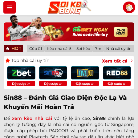
Bỏ
qua
nội
dung
🔥
HOT
Cúp C1
Kèo nhà cái 5
Soi Kèo
7m
Nhà cái uy tín
Top nhà cái uy tín
Xem tất cả
Sin88 – Đánh Giá Giao Diện Độc Lạ Và
Khuyến Mãi Hoàn Trả
Để
xem kèo nhà cái
với tỷ lệ ăn cao,
Sin88
chính là lựa
chọn lý tưởng; đây là nhà cái có nguồn gốc từ Singapore,
được cấp phép bởi PAGCOR và phát triển trên nền tảng
công nghệ Playtech. Sân chơi này tạo dấu ấn khác biệt nhờ