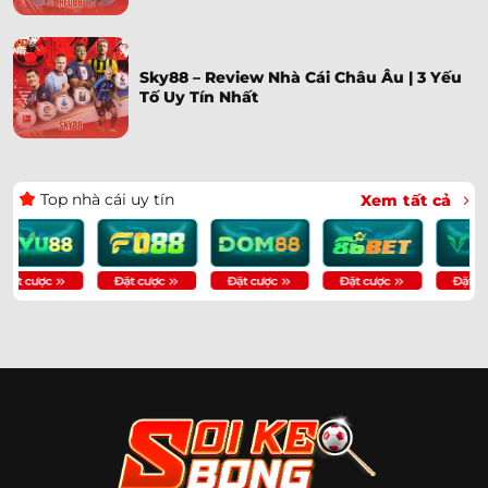
Sky88 – Review Nhà Cái Châu Âu | 3 Yếu
Tố Uy Tín Nhất
Top nhà cái uy tín
Xem tất cả