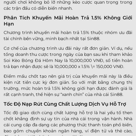
người chơi không bỏ lỡ những kèo cược quan trọng trong
các trận đấu có diễn biến nhanh.
Phân Tích Khuyến Mãi Hoàn Trả 1.5% Không Giới
Hạn
Chương trình khuyến mãi hoàn trả 1.5% thuộc nhóm ưu đãi
tài chính bền vững, minh bạch nhất tại Sin88.
Cơ chế của chương trình ưu đãi này rất đơn giản. Ví dụ, nếu
tổng doanh thu cược trong ngày của bạn sau khi tham khảo
Soi Kèo Bóng Đá Hôm Nay là 10,000,000 VNĐ, số tiền hoàn
trả bạn nhận được sẽ là 10,000,000 x 1.5% \= 150,000 VNĐ.
Điểm mấu chốt tạo nên giá trị của khuyến mãi này là điều
kiện rút tiền cực kỳ đơn giản. So với mặt bằng chung thị
trường, mức hoàn trả 1.5% không giới hạn được đánh giá là
rất cạnh tranh, thể hiện sự “xanh chín” của nhà cái Sin88.
Tốc Độ Nạp Rút Cùng Chất Lượng Dịch Vụ Hỗ Trợ
Tốc độ giao dịch cùng chất lượng hỗ trợ là hai yếu tố then
chốt khẳng định sự uy tín của nhà cái trong vận hành. Nhà
cái cung cấp đa dạng các phương thức thanh toán phổ biến,
bao gồm chuyển khoản ngân hàng, ví điện tử và thẻ cào,