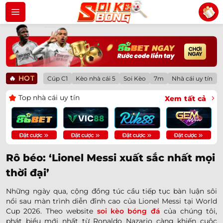
Bỏ
qua
nội
dung
🔥
HOT
Cúp C1
Kèo nhà cái 5
Soi Kèo
7m
Nhà cái uy tín
Top nhà cái uy tín
Xem tất cả
Rô béo: ‘Lionel Messi xuất sắc nhất mọi
thời đại’
Những ngày qua, cộng đồng túc cầu tiếp tục bàn luận sôi
nổi sau màn trình diễn đỉnh cao của Lionel Messi tại World
Cup 2026. Theo website
soi kèo bóng đá
của chúng tôi,
phát biểu mới nhất từ Ronaldo Nazario càng khiến cuộc