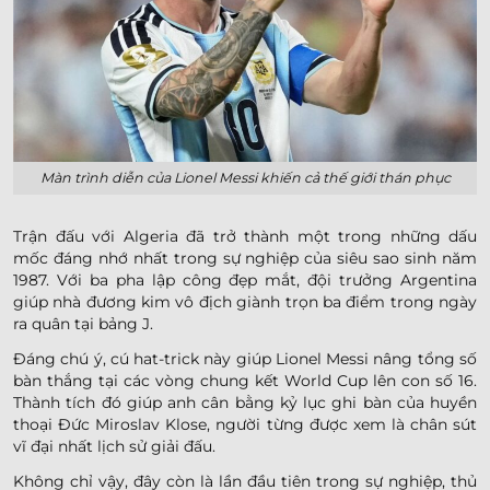
Màn trình diễn của Lionel Messi khiến cả thế giới thán phục
Trận đấu với Algeria đã trở thành một trong những dấu
mốc đáng nhớ nhất trong sự nghiệp của siêu sao sinh năm
1987. Với ba pha lập công đẹp mắt, đội trưởng Argentina
giúp nhà đương kim vô địch giành trọn ba điểm trong ngày
ra quân tại bảng J.
Đáng chú ý, cú hat-trick này giúp Lionel Messi nâng tổng số
bàn thắng tại các vòng chung kết World Cup lên con số 16.
Thành tích đó giúp anh cân bằng kỷ lục ghi bàn của huyền
thoại Đức Miroslav Klose, người từng được xem là chân sút
vĩ đại nhất lịch sử giải đấu.
Không chỉ vậy, đây còn là lần đầu tiên trong sự nghiệp, thủ