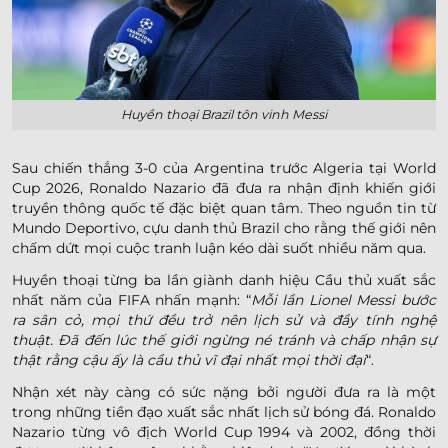
Huyền thoại Brazil tôn vinh Messi
Sau chiến thắng 3-0 của Argentina trước Algeria tại World
Cup 2026, Ronaldo Nazario đã đưa ra nhận định khiến giới
truyền thông quốc tế đặc biệt quan tâm. Theo nguồn tin từ
Mundo Deportivo, cựu danh thủ Brazil cho rằng thế giới nên
chấm dứt mọi cuộc tranh luận kéo dài suốt nhiều năm qua.
Huyền thoại từng ba lần giành danh hiệu Cầu thủ xuất sắc
nhất năm của FIFA nhấn mạnh: “
Mỗi lần Lionel Messi bước
ra sân cỏ, mọi thứ đều trở nên lịch sử và đầy tính nghệ
thuật. Đã đến lúc thế giới ngừng né tránh và chấp nhận sự
thật rằng cậu ấy là cầu thủ vĩ đại nhất mọi thời đại
“.
Nhận xét này càng có sức nặng bởi người đưa ra là một
trong những tiền đạo xuất sắc nhất lịch sử bóng đá. Ronaldo
Nazario từng vô địch World Cup 1994 và 2002, đồng thời