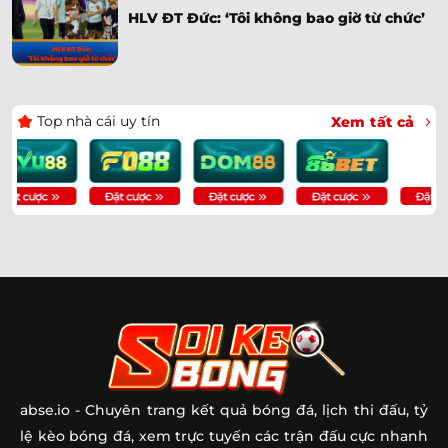
HLV ĐT Đức: ‘Tôi không bao giờ từ chức’
Top nhà cái uy tín
Xem tất cả
abse.io
- Chuyên trang kết quả bóng đá, lịch thi đấu, tỷ
lệ kèo bóng đá, xem trực tuyến các trận đấu cực nhanh