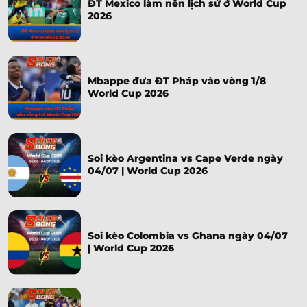
ĐT Mexico làm nên lịch sử ở World Cup
2026
Mbappe đưa ĐT Pháp vào vòng 1/8
World Cup 2026
Soi kèo Argentina vs Cape Verde ngày
04/07 | World Cup 2026
Soi kèo Colombia vs Ghana ngày 04/07
| World Cup 2026