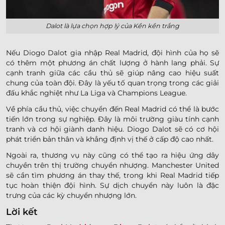
Dalot là lựa chọn hợp lý của Kền kền trắng
Nếu Diogo Dalot gia nhập Real Madrid, đội hình của họ sẽ
có thêm một phương án chất lượng ở hành lang phải. Sự
cạnh tranh giữa các cầu thủ sẽ giúp nâng cao hiệu suất
chung của toàn đội. Đây là yếu tố quan trọng trong các giải
đấu khắc nghiệt như La Liga và Champions League.
Về phía cầu thủ, việc chuyển đến Real Madrid có thể là bước
tiến lớn trong sự nghiệp. Đây là môi trường giàu tính cạnh
tranh và cơ hội giành danh hiệu. Diogo Dalot sẽ có cơ hội
phát triển bản thân và khẳng định vị thế ở cấp độ cao nhất.
Ngoài ra, thương vụ này cũng có thể tạo ra hiệu ứng dây
chuyền trên thị trường chuyển nhượng. Manchester United
sẽ cần tìm phương án thay thế, trong khi Real Madrid tiếp
tục hoàn thiện đội hình. Sự dịch chuyển này luôn là đặc
trưng của các kỳ chuyển nhượng lớn.
Lời kết