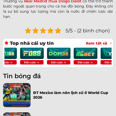
Thương vụ
Real Madrid mua Diogo Dalot
có thể trở thành
bước ngoặt quan trọng cho cả hai đội bóng. Đây không chỉ
là sự bổ sung lực lượng mà còn là nước đi chiến lược dài
hạn.
5/5 - (2 bình chọn)
Top nhà cái uy tín
Xem tất cả
Tin bóng đá
ĐT Mexico làm nên lịch sử ở World Cup
2026