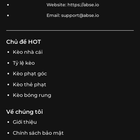
Website: https://abse.io
Email:
support@abse.io
Chủ đề HOT
Kèo nhà cái
Tỷ lệ kèo
Kèo phạt góc
Kèo thẻ phạt
Kèo bóng rung
Về chúng tôi
Giới thiệu
Chính sách bảo mật