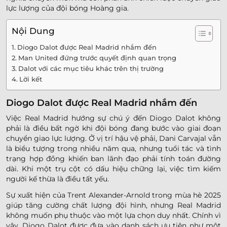
lực lượng của đội bóng Hoàng gia.
Nội Dung
Diogo Dalot được Real Madrid nhắm đến
Man United đứng trước quyết định quan trọng
Dalot với các mục tiêu khác trên thị trường
Lời kết
Diogo Dalot được Real Madrid nhắm đến
Việc Real Madrid hướng sự chú ý đến Diogo Dalot không
phải là điều bất ngờ khi đội bóng đang bước vào giai đoạn
chuyển giao lực lượng. Ở vị trí hậu vệ phải, Dani Carvajal vẫn
là biểu tượng trong nhiều năm qua, nhưng tuổi tác và tình
trạng hợp đồng khiến ban lãnh đạo phải tính toán đường
dài. Khi một trụ cột có dấu hiệu chững lại, việc tìm kiếm
người kế thừa là điều tất yếu.
Sự xuất hiện của Trent Alexander-Arnold trong mùa hè 2025
giúp tăng cường chất lượng đội hình, nhưng Real Madrid
không muốn phụ thuộc vào một lựa chọn duy nhất. Chính vì
vậy, Diogo Dalot được đưa vào danh sách ưu tiên như một