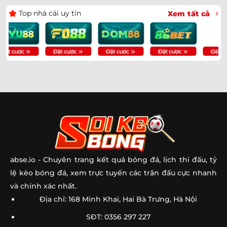
Top nhà cái uy tín
Xem tất cả
abse.io
- Chuyên trang kết quả bóng đá, lịch thi đấu, tỷ
lệ kèo bóng đá, xem trực tuyến các trận đấu cực nhanh
và chính xác nhất.
Địa chỉ: 168 Minh Khai, Hai Bà Trưng, Hà Nội
SĐT: 0356 297 227