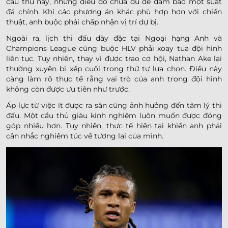
cầu thủ này, nhưng điều đó chưa đủ để đảm bảo một suất
đá chính. Khi các phương án khác phù hợp hơn với chiến
thuật, anh buộc phải chấp nhận vị trí dự bị.
Ngoài ra, lịch thi đấu dày đặc tại Ngoại hạng Anh và
Champions League cũng buộc HLV phải xoay tua đội hình
liên tục. Tuy nhiên, thay vì được trao cơ hội, Nathan Ake lại
thường xuyên bị xếp cuối trong thứ tự lựa chọn. Điều này
càng làm rõ thực tế rằng vai trò của anh trong đội hình
không còn được ưu tiên như trước.
Áp lực từ việc ít được ra sân cũng ảnh hưởng đến tâm lý thi
đấu. Một cầu thủ giàu kinh nghiệm luôn muốn được đóng
góp nhiều hơn. Tuy nhiên, thực tế hiện tại khiến anh phải
cân nhắc nghiêm túc về tương lai của mình.