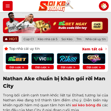
Bỏ
qua
nội
dung
🔥
HOT
Cúp C1
Kèo nhà cái 5
Soi Kèo
7m
Nhà cái uy tín
Top nhà cái uy tín
Xem tất cả
Nathan Ake chuẩn bị khăn gói rời Man
City
Trong bối cảnh cạnh tranh khốc liệt tại Etihad, tương lai của
Nathan Ake đang trở thành tâm điểm chú ý. Diễn biến này
khiến người hâm mộ quan tâm hơn khi
soi kèo bóng đá
các
trận đấu của Man City ở giai đoạn cuối mùa.