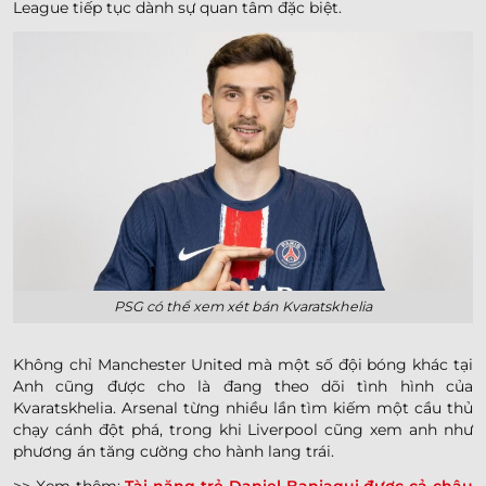
League tiếp tục dành sự quan tâm đặc biệt.
PSG có thể xem xét bán Kvaratskhelia
Không chỉ Manchester United mà một số đội bóng khác tại
Anh cũng được cho là đang theo dõi tình hình của
Kvaratskhelia. Arsenal từng nhiều lần tìm kiếm một cầu thủ
chạy cánh đột phá, trong khi Liverpool cũng xem anh như
phương án tăng cường cho hành lang trái.
>> Xem thêm:
Tài năng trẻ Daniel Banjaqui được cả châu