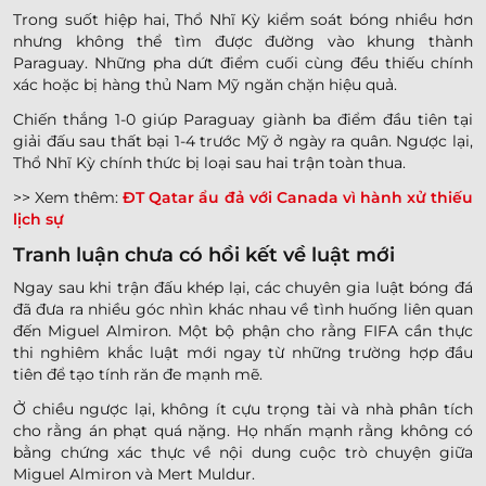
Trong suốt hiệp hai, Thổ Nhĩ Kỳ kiểm soát bóng nhiều hơn
nhưng không thể tìm được đường vào khung thành
Paraguay. Những pha dứt điểm cuối cùng đều thiếu chính
xác hoặc bị hàng thủ Nam Mỹ ngăn chặn hiệu quả.
Chiến thắng 1-0 giúp Paraguay giành ba điểm đầu tiên tại
giải đấu sau thất bại 1-4 trước Mỹ ở ngày ra quân. Ngược lại,
Thổ Nhĩ Kỳ chính thức bị loại sau hai trận toàn thua.
>> Xem thêm:
ĐT Qatar ẩu đả với Canada vì hành xử thiếu
lịch sự
Tranh luận chưa có hồi kết về luật mới
Ngay sau khi trận đấu khép lại, các chuyên gia luật bóng đá
đã đưa ra nhiều góc nhìn khác nhau về tình huống liên quan
đến Miguel Almiron. Một bộ phận cho rằng FIFA cần thực
thi nghiêm khắc luật mới ngay từ những trường hợp đầu
tiên để tạo tính răn đe mạnh mẽ.
Ở chiều ngược lại, không ít cựu trọng tài và nhà phân tích
cho rằng án phạt quá nặng. Họ nhấn mạnh rằng không có
bằng chứng xác thực về nội dung cuộc trò chuyện giữa
Miguel Almiron và Mert Muldur.