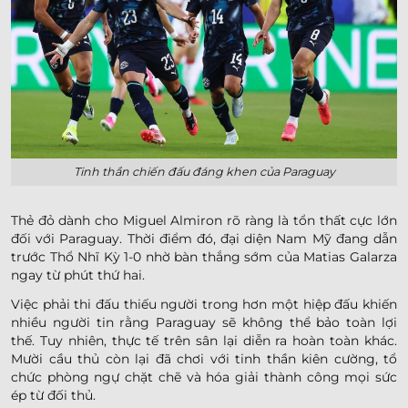
Tinh thần chiến đấu đáng khen của Paraguay
Thẻ đỏ dành cho Miguel Almiron rõ ràng là tổn thất cực lớn
đối với Paraguay. Thời điểm đó, đại diện Nam Mỹ đang dẫn
trước Thổ Nhĩ Kỳ 1-0 nhờ bàn thắng sớm của Matias Galarza
ngay từ phút thứ hai.
Việc phải thi đấu thiếu người trong hơn một hiệp đấu khiến
nhiều người tin rằng Paraguay sẽ không thể bảo toàn lợi
thế. Tuy nhiên, thực tế trên sân lại diễn ra hoàn toàn khác.
Mười cầu thủ còn lại đã chơi với tinh thần kiên cường, tổ
chức phòng ngự chặt chẽ và hóa giải thành công mọi sức
ép từ đối thủ.