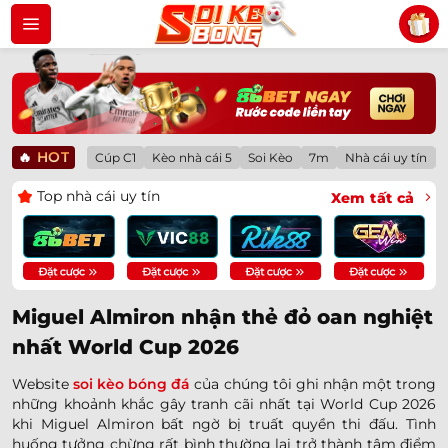
Bỏ
qua
nội
dung
🔥
HOT
Cúp C1
Kèo nhà cái 5
Soi Kèo
7m
Nhà cái uy tín
Top nhà cái uy tín
Xem tất cả
Miguel Almiron nhận thẻ đỏ oan nghiệt
nhất World Cup 2026
Website
soi kèo bóng đá
của chúng tôi ghi nhận một trong
những khoảnh khắc gây tranh cãi nhất tại World Cup 2026
khi Miguel Almiron bất ngờ bị truất quyền thi đấu. Tình
huống tưởng chừng rất bình thường lại trở thành tâm điểm