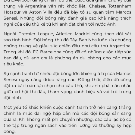
Dù Liverpool đang chiếm ưu thế, cuộc đua giành chữ ký của
trung vệ Argentina vẫn rất khốc liệt. Chelsea, Tottenham
Hotspur và Aston Villa đều đã bày tỏ sự quan tâm Marcos
Senesi. Những đội bóng này đánh giá cao khả năng thích
nghi của cầu thủ kể từ khi anh đặt chân tới nước Anh.
Ngoài Premier League, Atletico Madrid cũng theo dõi sát
sao tình hình. Đội bóng thủ đô Tây Ban Nha luôn ưa chuộng
những trung vệ giàu sức chiến đấu như cầu thủ Argentina.
Trong khi đó, FC Barcelona cũng đã có những cuộc tiếp xúc
ban đầu, dù anh chỉ là phương án dự phòng cho các mục
tiêu khác.
Sự cạnh tranh từ nhiều đội bóng lớn khiến giá trị của Marcos
Senesi ngày càng được nâng cao. Đồng thời, điều đó cũng
đặt ra bài toán lựa chọn cho cầu thủ, khi anh phải cân nhắc
giữa cơ hội thi đấu, tham vọng danh hiệu và vai trò trong
đội hình.
Một yếu tố khác khiến cuộc cạnh tranh trở nên căng thẳng
chính là mức đãi ngộ hấp dẫn mà các đội bóng sẵn sàng
đưa ra. Khi không mất phí chuyển nhượng, các câu lạc bộ có
thể tập trung ngân sách vào tiền lương và thưởng ký hợp
đồng.