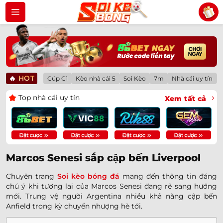
Bỏ
qua
nội
dung
🔥
HOT
Cúp C1
Kèo nhà cái 5
Soi Kèo
7m
Nhà cái uy tín
Top nhà cái uy tín
Xem tất cả
Marcos Senesi sắp cập bến Liverpool
Chuyên trang
Soi kèo bóng đá
mang đến thông tin đáng
chú ý khi tương lai của Marcos Senesi đang rẽ sang hướng
mới. Trung vệ người Argentina nhiều khả năng cập bến
Anfield trong kỳ chuyển nhượng hè tới.