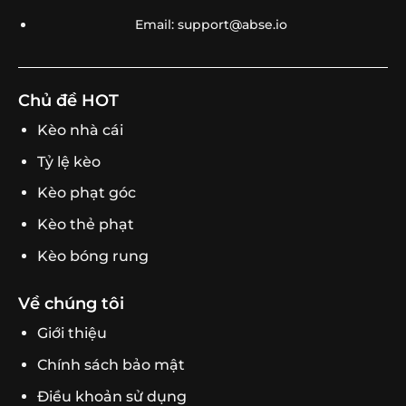
Email:
support@abse.io
Chủ đề HOT
Kèo nhà cái
Tỷ lệ kèo
Kèo phạt góc
Kèo thẻ phạt
Kèo bóng rung
Về chúng tôi
Giới thiệu
Chính sách bảo mật
Điều khoản sử dụng