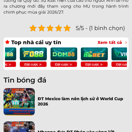
tương lai Quỷ đỏ. Sự xuất hiện của cầu thủ người Anh sẽ mở
ra chương mới đầy tham vọng cho MU trong hành trình
chinh phục mùa giải 2026/27.
5/5 - (1 bình chọn)
Top nhà cái uy tín
Xem tất cả
Tin bóng đá
ĐT Mexico làm nên lịch sử ở World Cup
2026