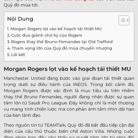
Quỷ đỏ mùa tới.
Nội Dung
Morgan Rogers lọt vào kế hoạch tái thiết MU
Cuộc đua giành chữ ký của Rogers
Rogers thay thế Bruno Fernandes tại Old Trafford
Tham vọng lớn của Quỷ đỏ mùa chuyển nhượng
Lời kết
Morgan Rogers lọt vào kế hoạch tái thiết MU
Manchester United đang bước vào giai đoạn tái thiết quan
trọng dưới sự điều hành của INEOS. Trong bối cảnh đó,
Morgan Rogers được xác định là mục tiêu ưu tiên nhằm
thay thế Bruno Fernandes, người đang nhận được sự quan
tâm lớn từ Saudi Pro League. Đây không chỉ là một thương
vụ mang tính chiến lược mà còn phản ánh tầm nhìn dài hạn
của ban lãnh đạo.
Theo nguồn tin từ TEAMTalk, Quỷ đỏ đã bắt đầu tiếp cận đại
diện của cầu thủ thuộc biên chế Aston Villa. Những cuộc
đàm phán ban đầu cho thấy sự quyết tâm lớn từ phía đội