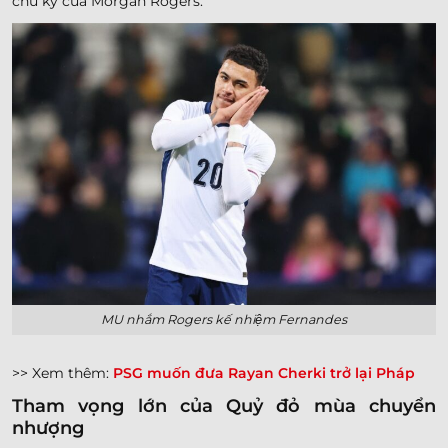
chữ ký của Morgan Rogers.
MU nhắm Rogers kế nhiệm Fernandes
>> Xem thêm:
PSG muốn đưa Rayan Cherki trở lại Pháp
Tham vọng lớn của Quỷ đỏ mùa chuyển
nhượng