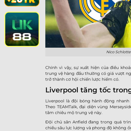
Nico Schlotte
Chính vì vậy, sự xuất hiện của điều kho
trung vệ hàng đầu thường có giá vượt ng
trở thành cơ hội chiến lược hiếm có.
Liverpool tăng tốc tro
Liverpool là đội bóng hành động nhanh 
Theo TEAMTalk, đại diện vùng Merseysid
tâm chiêu mộ trung vệ này.
Đội chủ sân Anfield đang trong quá trì
chiều sâu lực lượng và phong độ không ổn