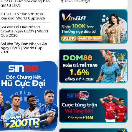
HLV ĐT Đức: ‘Tôi không bao
🌎 Giao hữu ĐTQG
giờ từ chức’
ĐT Hà Lan chính thức bị
loại khỏi World Cup 2026
Soi kèo Bồ Đào Nha vs
Croatia ngày 03/07 | World
Cup 2026
Soi kèo Tây Ban Nha vs Áo
ngày 03/07 | World Cup
2026