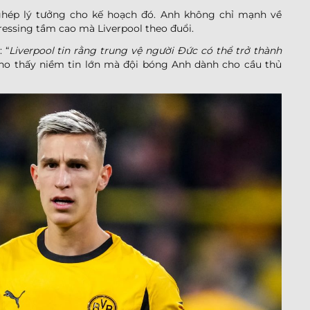
ghép lý tưởng cho kế hoạch đó. Anh không chỉ mạnh về
ressing tầm cao mà Liverpool theo đuổi.
 “
Liverpool tin rằng trung vệ người Đức có thể trở thành
cho thấy niềm tin lớn mà đội bóng Anh dành cho cầu thủ