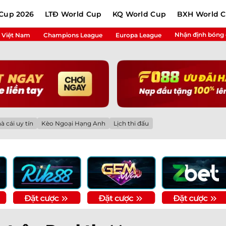
Cup 2026
LTĐ World Cup
KQ World Cup
BXH World 
Nhận định bóng
Việt Nam
Champions League
Europa League
à cái uy tín
Kèo Ngoại Hạng Anh
Lịch thi đấu