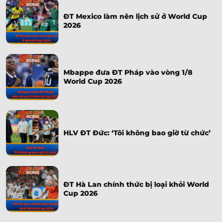
ĐT Mexico làm nên lịch sử ở World Cup
2026
Mbappe đưa ĐT Pháp vào vòng 1/8
World Cup 2026
HLV ĐT Đức: ‘Tôi không bao giờ từ chức’
ĐT Hà Lan chính thức bị loại khỏi World
Cup 2026