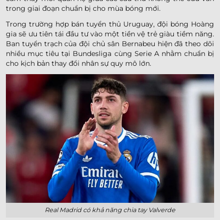
trong giai đoạn chuẩn bị cho mùa bóng mới.
Trong trường hợp bán tuyển thủ Uruguay, đội bóng Hoàng
gia sẽ ưu tiên tái đầu tư vào một tiền vệ trẻ giàu tiềm năng.
Ban tuyển trạch của đội chủ sân Bernabeu hiện đã theo dõi
nhiều mục tiêu tại Bundesliga cùng Serie A nhằm chuẩn bị
cho kịch bản thay đổi nhân sự quy mô lớn.
Real Madrid có khả năng chia tay Valverde