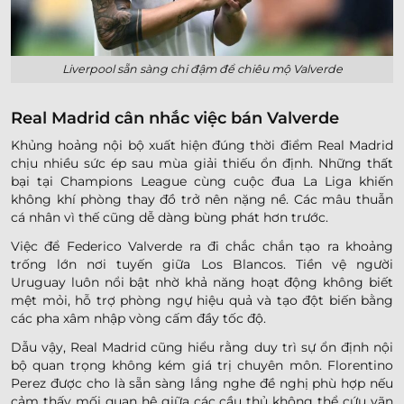
Liverpool sẵn sàng chi đậm để chiêu mộ Valverde
Real Madrid cân nhắc việc bán Valverde
Khủng hoảng nội bộ xuất hiện đúng thời điểm Real Madrid
chịu nhiều sức ép sau mùa giải thiếu ổn định. Những thất
bại tại Champions League cùng cuộc đua La Liga khiến
không khí phòng thay đồ trở nên nặng nề. Các mâu thuẫn
cá nhân vì thế cũng dễ dàng bùng phát hơn trước.
Việc để Federico Valverde ra đi chắc chắn tạo ra khoảng
trống lớn nơi tuyến giữa Los Blancos. Tiền vệ người
Uruguay luôn nổi bật nhờ khả năng hoạt động không biết
mệt mỏi, hỗ trợ phòng ngự hiệu quả và tạo đột biến bằng
các pha xâm nhập vòng cấm đầy tốc độ.
Dẫu vậy, Real Madrid cũng hiểu rằng duy trì sự ổn định nội
bộ quan trọng không kém giá trị chuyên môn. Florentino
Perez được cho là sẵn sàng lắng nghe đề nghị phù hợp nếu
cảm thấy mối quan hệ giữa các cầu thủ không thể cứu vãn