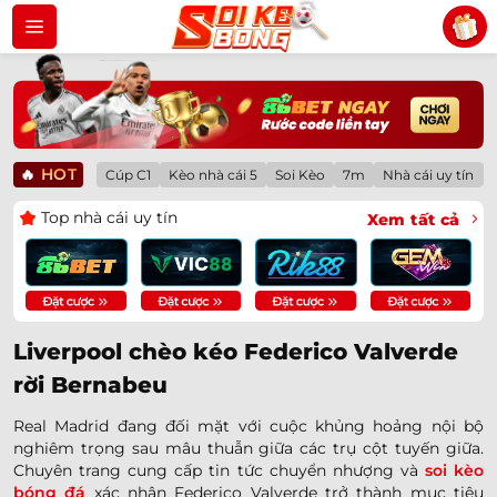
Bỏ
qua
nội
dung
🔥
HOT
Cúp C1
Kèo nhà cái 5
Soi Kèo
7m
Nhà cái uy tín
Top nhà cái uy tín
Xem tất cả
Liverpool chèo kéo Federico Valverde
rời Bernabeu
Real Madrid đang đối mặt với cuộc khủng hoảng nội bộ
nghiêm trọng sau mâu thuẫn giữa các trụ cột tuyến giữa.
Chuyên trang cung cấp tin tức chuyển nhượng và
soi kèo
bóng đá
xác nhận Federico Valverde trở thành mục tiêu