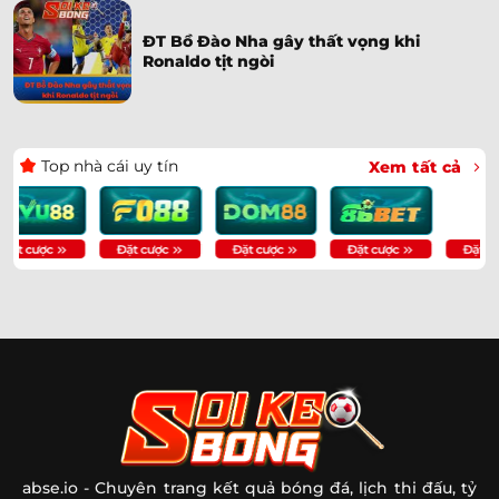
ĐT Bồ Đào Nha gây thất vọng khi
Ronaldo tịt ngòi
Top nhà cái uy tín
Xem tất cả
abse.io
- Chuyên trang kết quả bóng đá, lịch thi đấu, tỷ