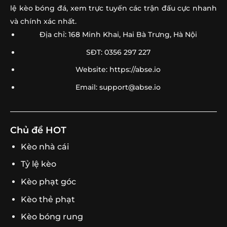
lệ kèo bóng đá, xem trực tuyến các trận đấu cực nhanh
và chính xác nhất.
Địa chỉ: 168 Minh Khai, Hai Bà Trưng, Hà Nội
SĐT: 0356 297 227
Website: https://abse.io
Email:
support@abse.io
Chủ đề HOT
Kèo nhà cái
Tỷ lệ kèo
Kèo phạt góc
Kèo thẻ phạt
Kèo bóng rung