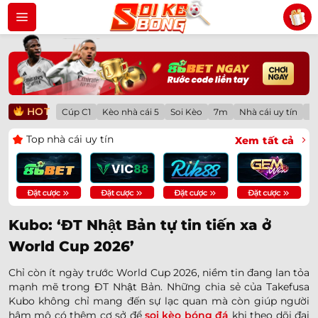
Bỏ
qua
nội
dung
HOT
Cúp C1
Kèo nhà cái 5
Soi Kèo
7m
Nhà cái uy tín
Lị
Top nhà cái uy tín
Xem tất cả
Kubo: ‘ĐT Nhật Bản tự tin tiến xa ở
World Cup 2026’
Chỉ còn ít ngày trước World Cup 2026, niềm tin đang lan tỏa
mạnh mẽ trong ĐT Nhật Bản. Những chia sẻ của Takefusa
Kubo không chỉ mang đến sự lạc quan mà còn giúp người
hâm mộ có thêm cơ sở để
soi kèo bóng đá
khi theo dõi đại