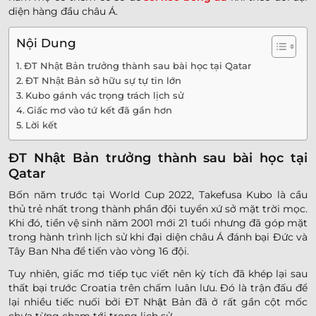
diện hàng đầu châu Á.
Nội Dung
ĐT Nhật Bản trưởng thành sau bài học tại Qatar
ĐT Nhật Bản sở hữu sự tự tin lớn
Kubo gánh vác trọng trách lịch sử
Giấc mơ vào tứ kết đã gần hơn
Lời kết
ĐT Nhật Bản trưởng thành sau bài học tại
Qatar
Bốn năm trước tại World Cup 2022, Takefusa Kubo là cầu
thủ trẻ nhất trong thành phần đội tuyển xứ sở mặt trời mọc.
Khi đó, tiền vệ sinh năm 2001 mới 21 tuổi nhưng đã góp mặt
trong hành trình lịch sử khi đại diện châu Á đánh bại Đức và
Tây Ban Nha để tiến vào vòng 16 đội.
Tuy nhiên, giấc mơ tiếp tục viết nên kỳ tích đã khép lại sau
thất bại trước Croatia trên chấm luân lưu. Đó là trận đấu để
lại nhiều tiếc nuối bởi ĐT Nhật Bản đã ở rất gần cột mốc
chưa từng chạm tới trong lịch sử.