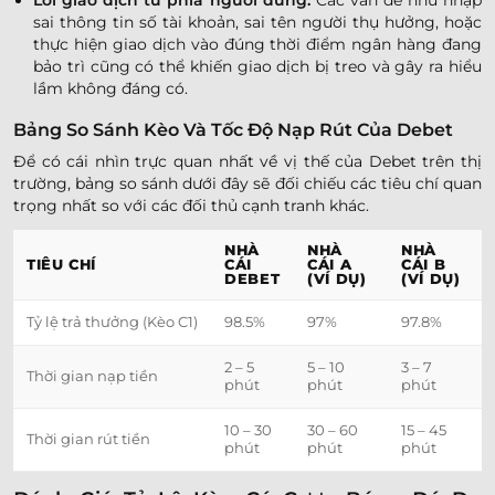
Lỗi giao dịch từ phía người dùng:
Các vấn đề như nhập
sai thông tin số tài khoản, sai tên người thụ hưởng, hoặc
thực hiện giao dịch vào đúng thời điểm ngân hàng đang
bảo trì cũng có thể khiến giao dịch bị treo và gây ra hiểu
lầm không đáng có.
Bảng So Sánh Kèo Và Tốc Độ Nạp Rút Của Debet
Để có cái nhìn trực quan nhất về vị thế của Debet trên thị
trường, bảng so sánh dưới đây sẽ đối chiếu các tiêu chí quan
trọng nhất so với các đối thủ cạnh tranh khác.
NHÀ
NHÀ
NHÀ
TIÊU CHÍ
CÁI
CÁI A
CÁI B
DEBET
(VÍ DỤ)
(VÍ DỤ)
Tỷ lệ trả thưởng (Kèo C1)
98.5%
97%
97.8%
2 – 5
5 – 10
3 – 7
Thời gian nạp tiền
phút
phút
phút
10 – 30
30 – 60
15 – 45
Thời gian rút tiền
phút
phút
phút