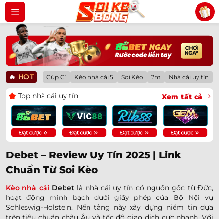
Bỏ
qua
nội
dung
🔥
HOT
Cúp C1
Kèo nhà cái 5
Soi Kèo
7m
Nhà cái uy tín
Top nhà cái uy tín
Xem tất cả
Debet – Review Uy Tín 2025 | Link
Chuẩn Từ Soi Kèo
Kèo nhà cái
Debet
là nhà cái uy tín có nguồn gốc từ Đức,
hoạt động minh bạch dưới giấy phép của Bộ Nội vụ
Schleswig-Holstein. Nền tảng này xây dựng niềm tin dựa
trên tiêu chuẩn châu Âu và tốc độ giao dịch cực nhanh. Với