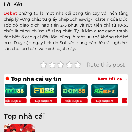
Lời Kết
Debet
chứng tỏ là một nhà cái đáng tin cậy với nền tảng
pháp lý vững chắc từ giấy phép Schleswig-Holstein của Đức.
Tốc độ giao dịch nạp tiền 2-5 phút và rút tiền chỉ từ 10-30
phút là bằng chứng rõ ràng nhất. Tỷ lệ kèo cược cạnh tranh,
đặc biệt ở các giải đấu lớn, cũng là một ưu thế không thể bỏ
qua. Truy cập ngay link do Soi Kèo cung cấp để trải nghiệm
sân chơi an toàn và minh bạch này.
Rate this post
Top nhà cái uy tín
Xem tất cả
Top nhà cái