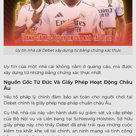
Uy tín nhà cái Debet xây dựng từ bằng chứng xác thực
Uy tín của một nhà cái không nằm ở quảng cáo, mà được
xây dựng từ những bằng chứng xác thực nhất.
Nguồn Gốc Từ Đức Và Giấy Phép Hoạt Động Châu
Âu
Yếu tố pháp lý chính đảm bảo an toàn cho người chơi tại
Debet chính là giấy phép hợp pháp chuẩn châu Âu.
Cụ thể, nhà cái này vận hành dưới sự giám sát và cấp phép
của Bộ Nội vụ và Liên bang tại Schleswig-Holstein. Sở hữu
giấy phép này cho thấy Debet đã phải trải qua những cuộc
kiểm tra khắt khe về tài chính, an ninh mạng và tính công