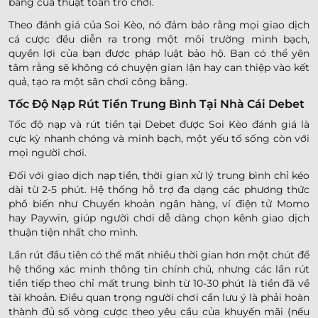
bằng của thuật toán trò chơi.
Theo đánh giá của Soi Kèo, nó đảm bảo rằng mọi giao dịch
cá cược đều diễn ra trong một môi trường minh bạch,
quyền lợi của bạn được pháp luật bảo hộ. Bạn có thể yên
tâm rằng sẽ không có chuyện gian lận hay can thiệp vào kết
quả, tạo ra một sân chơi công bằng.
Tốc Độ Nạp Rút Tiền Trung Bình Tại Nhà Cái Debet
Tốc độ nạp và rút tiền tại Debet được Soi Kèo đánh giá là
cực kỳ nhanh chóng và minh bạch, một yếu tố sống còn với
mọi người chơi.
Đối với giao dịch nạp tiền, thời gian xử lý trung bình chỉ kéo
dài từ 2-5 phút. Hệ thống hỗ trợ đa dạng các phương thức
phổ biến như Chuyển khoản ngân hàng, ví điện tử Momo
hay Paywin, giúp người chơi dễ dàng chọn kênh giao dịch
thuận tiện nhất cho mình.
Lần rút đầu tiên có thể mất nhiều thời gian hơn một chút để
hệ thống xác minh thông tin chính chủ, nhưng các lần rút
tiền tiếp theo chỉ mất trung bình từ 10-30 phút là tiền đã về
tài khoản. Điều quan trọng người chơi cần lưu ý là phải hoàn
thành đủ số vòng cược theo yêu cầu của khuyến mãi (nếu