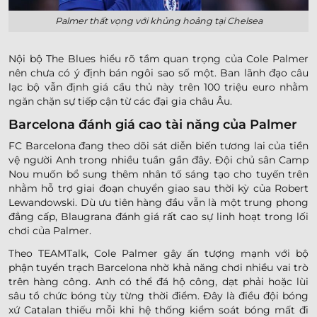
Palmer thất vọng với khủng hoảng tại Chelsea
Nội bộ The Blues hiểu rõ tầm quan trọng của Cole Palmer
nên chưa có ý định bán ngôi sao số một. Ban lãnh đạo câu
lạc bộ vẫn định giá cầu thủ này trên 100 triệu euro nhằm
ngăn chặn sự tiếp cận từ các đại gia châu Âu.
Barcelona đánh giá cao tài năng của Palmer
FC Barcelona đang theo dõi sát diễn biến tương lai của tiền
vệ người Anh trong nhiều tuần gần đây. Đội chủ sân Camp
Nou muốn bổ sung thêm nhân tố sáng tạo cho tuyến trên
nhằm hỗ trợ giai đoạn chuyển giao sau thời kỳ của Robert
Lewandowski. Dù ưu tiên hàng đầu vẫn là một trung phong
đẳng cấp, Blaugrana đánh giá rất cao sự linh hoạt trong lối
chơi của Palmer.
Theo TEAMTalk, Cole Palmer gây ấn tượng mạnh với bộ
phận tuyển trạch Barcelona nhờ khả năng chơi nhiều vai trò
trên hàng công. Anh có thể đá hộ công, dạt phải hoặc lùi
sâu tổ chức bóng tùy từng thời điểm. Đây là điều đội bóng
xứ Catalan thiếu mỗi khi hệ thống kiểm soát bóng mất đi