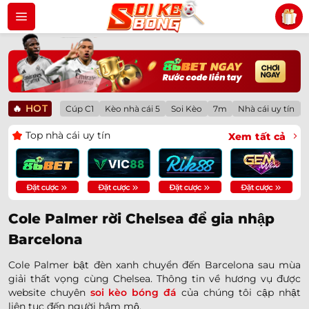
Bỏ
qua
nội
dung
🔥
HOT
Cúp C1
Kèo nhà cái 5
Soi Kèo
7m
Nhà cái uy tín
Top nhà cái uy tín
Xem tất cả
Cole Palmer rời Chelsea để gia nhập
Barcelona
Cole Palmer bật đèn xanh chuyển đến Barcelona sau mùa
giải thất vọng cùng Chelsea. Thông tin về hương vụ được
website chuyên
soi kèo bóng đá
của chúng tôi cập nhật
liên tục đến người hâm mộ.