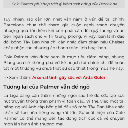
Cole Palmer phù hợp triết lý kiểm soát bóng của Barcelona
Tuy nhiên, rào cản lớn nhất vẫn nằm ở vấn đề tài chính.
Barcelona chưa thể tham gia cuộc cạnh tranh chuyển
nhượng quá tốn kém khi còn phải cân đối quỹ lương và ưu
tiên ngân sách cho vị trí trung phong. Vì vậy, ban lãnh đạo
đội bóng Tây Ban Nha chỉ cân nhắc đàm phán nếu Chelsea
chấp nhận các phương án thanh toán linh hoạt hơn.
Cole Palmer vẫn được xem là mục tiêu tiềm năng, nhưng
Blaugrana sẽ không phá vỡ kế hoạch tài chính chỉ để hoàn
tất một thương vụ chưa thật sự cấp thiết trong mùa hè này.
>> Xem thêm:
Arsenal tính gây sốc với Arda Guler
Tương lai của Palmer vẫn để ngỏ
La Liga đang cần thêm những ngôi sao trẻ đủ sức tạo sức
hút truyền thông trên phạm vi toàn cầu. Vì thế, việc một tài
năng người Anh cập bến giải đấu số một Tây Ban Nha chắc
chắn sẽ tạo nên tiếng vang rất lớn. Sự xuất hiện của Cole
Palmer có thể mang đến tác động tích cực cả về chuyên
môn lẫn hình ảnh thương mại.