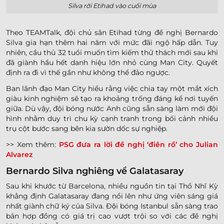
Silva rời Etihad vào cuối mùa
Theo TEAMTalk, đội chủ sân Etihad từng đề nghị Bernardo
Silva gia hạn thêm hai năm với mức đãi ngộ hấp dẫn. Tuy
nhiên, cầu thủ 32 tuổi muốn tìm kiếm thử thách mới sau khi
đã giành hầu hết danh hiệu lớn nhỏ cùng Man City. Quyết
định ra đi vì thế gần như không thể đảo ngược.
Ban lãnh đạo Man City hiểu rằng việc chia tay một mắt xích
giàu kinh nghiệm sẽ tạo ra khoảng trống đáng kể nơi tuyến
giữa. Dù vậy, đội bóng nước Anh cũng sẵn sàng làm mới đội
hình nhằm duy trì chu kỳ cạnh tranh trong bối cảnh nhiều
trụ cột bước sang bên kia sườn dốc sự nghiệp.
>> Xem thêm:
PSG đưa ra lời đề nghị ‘điên rồ’ cho Julian
Alvarez
Bernardo Silva nghiêng về Galatasaray
Sau khi khước từ Barcelona, nhiều nguồn tin tại Thổ Nhĩ Kỳ
khẳng định Galatasaray đang nổi lên như ứng viên sáng giá
nhất giành chữ ký của Silva. Đội bóng Istanbul sẵn sàng trao
bản hợp đồng có giá trị cao vượt trội so với các đề nghị