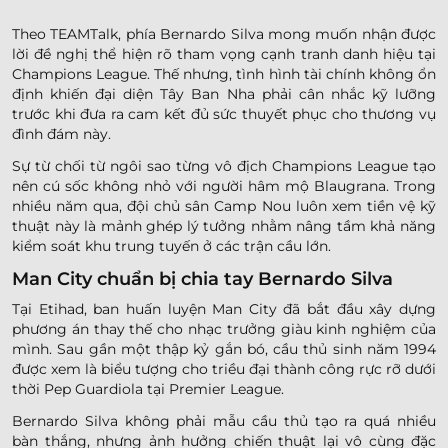
Theo TEAMTalk, phía Bernardo Silva mong muốn nhận được
lời đề nghị thể hiện rõ tham vọng cạnh tranh danh hiệu tại
Champions League. Thế nhưng, tình hình tài chính không ổn
định khiến đại diện Tây Ban Nha phải cân nhắc kỹ lưỡng
trước khi đưa ra cam kết đủ sức thuyết phục cho thương vụ
đình đám này.
Sự từ chối từ ngôi sao từng vô địch Champions League tạo
nên cú sốc không nhỏ với người hâm mộ Blaugrana. Trong
nhiều năm qua, đội chủ sân Camp Nou luôn xem tiền vệ kỹ
thuật này là mảnh ghép lý tưởng nhằm nâng tầm khả năng
kiểm soát khu trung tuyến ở các trận cầu lớn.
Man City chuẩn bị chia tay Bernardo Silva
Tại Etihad, ban huấn luyện Man City đã bắt đầu xây dựng
phương án thay thế cho nhạc trưởng giàu kinh nghiệm của
mình. Sau gần một thập kỷ gắn bó, cầu thủ sinh năm 1994
được xem là biểu tượng cho triều đại thành công rực rỡ dưới
thời Pep Guardiola tại Premier League.
Bernardo Silva không phải mẫu cầu thủ tạo ra quá nhiều
bàn thắng, nhưng ảnh hưởng chiến thuật lại vô cùng đặc