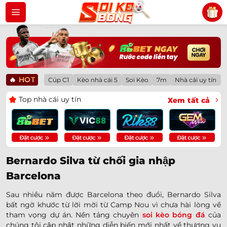
Bỏ
qua
nội
dung
🔥
HOT
Cúp C1
Kèo nhà cái 5
Soi Kèo
7m
Nhà cái uy tín
Top nhà cái uy tín
Xem tất cả
Bernardo Silva từ chối gia nhập
Barcelona
Sau nhiều năm được Barcelona theo đuổi, Bernardo Silva
bất ngờ khước từ lời mời từ Camp Nou vì chưa hài lòng về
tham vọng dự án. Nền tảng chuyên
soi kèo bóng đá
của
chúng tôi cập nhật những diễn biến mới nhất về thương vụ