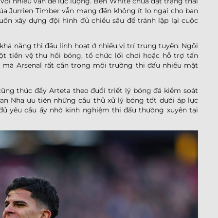
với nhiều vấn đề lực lượng. Ben White chưa đạt trạng thái
 của Jurrien Timber vẫn mang đến không ít lo ngại cho ban
uốn xây dựng đội hình đủ chiều sâu để tránh lặp lại cuộc
ả năng thi đấu linh hoạt ở nhiều vị trí trung tuyến. Ngôi
 tiền vệ thu hồi bóng, tổ chức lối chơi hoặc hỗ trợ tấn
ủ mà Arsenal rất cần trong môi trường thi đấu nhiều mặt
ũng thúc đẩy Arteta theo đuổi triết lý bóng đá kiểm soát
an Nha ưu tiên những cầu thủ xử lý bóng tốt dưới áp lực
đủ yêu cầu ấy nhờ kinh nghiệm thi đấu thường xuyên tại