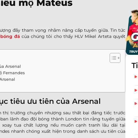
chiêu mộ Mateus
ượng đầy tham vọng nhằm nâng cấp tuyến giữa. Tin tức
o bóng đá
của chúng tôi cho thấy HLV Mikel Arteta quyết
T
̉a Arsenal
ộ Fernandes
Arsenal
c tiêu ưu tiên của Arsenal
n thị trường chuyển nhượng sau thất bại đáng tiếc trước
 ban lãnh đạo đội bóng thành London tin rằng tuyến giữa
xoay tua chất lượng nếu muốn cạnh tranh lâu dài tại
ndes nhanh chóng xuất hiện trong danh sách ưu tiên của