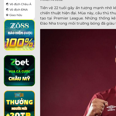
🌏️️ Vô địch Châu Á
Tiền vệ 22 tuổi gây ấn tượng mạnh nhờ k
🌏️️ Vô địch ĐNA
chiến thuật hiện đại. Mùa này, cầu thủ 
⚽️️️ Giao hữu
tạo tại Premier League. Những thống kê
Đào Nha trong môi trường bóng đá giàu t