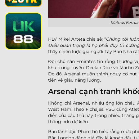
Mateus Fernand
HLV Mikel Arteta chia sẻ: “
Chúng tôi luôn
Điều quan trọng là họ phải duy trì cườn
thấy chiến lược gia người Tây Ban Nha rấ
Đội chủ sân Emirates tin rằng thương vụ
khu trung tuyến. Declan Rice và Martin Z
Do đó, Arsenal muốn tránh nguy cơ hụt 
tiền vệ giàu năng lượng.
Arsenal cạnh tranh khốc
Không chỉ Arsenal, nhiều ông lớn châu Â
West Ham. Theo Fichajes, PSG cùng Atlet
diễn của cầu thủ này trong nhiều tháng g
thẳng hơn dự kiến.
Ban lãnh đạo Pháo thủ hiểu rằng mức phí 
Bắc London đánh giá đây là khoản đầu tư 