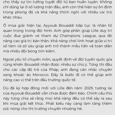
cho thấy sự tin tưởng tuyệt đối từ ban huấn luyện. Không
chỉ dừng lại ở số lượng trận đấu, anh còn thể hiện sự ổn định
trong phong độ và khả năng thích nghi với nhiều vai trò
khác nhau.
Ở mùa giải hiện tại, Ayyoub Bouaddi tiếp tục là nhân tố
quan trọng trong đội hình. Anh góp phần giúp Lille duy trì
cuộc đua giành vé tham dự Champions League, qua đó
nâng cao giá trị bản thân. Khả năng chơi linh hoạt giữa vị trí
số tám và số sáu giúp anh trở thành mẫu tiền vệ toàn diện
mà nhiều đội bóng tìm kiếm.
Ngoài yếu tố chuyên môn, quyết định về đội tuyển quốc gia
cũng khiến Bouaddi nhận được nhiều sự chú ý. Từng thi đấu
cho các cấp độ trẻ của Pháp, anh đang cân nhắc chuyển
sang khoác áo Morocco. Đây là bước đi có thể giúp anh
nâng cao vị thế trên đấu trường quốc tế.
Dù đã ký hợp đồng mới với Lille đến năm 2029, tương lai
của Ayyoub Bouaddi vẫn chưa được đảm bảo. Chính cầu thủ
này từng chia sẻ rằng mọi khả năng đều có thể xảy ra sau
khi mùa giải kết thúc. Phát biểu này càng làm tăng thêm
sức nóng cho thị trường chuyển nhượng hè.