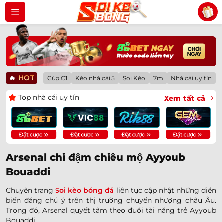
Bỏ
qua
nội
dung
🔥
HOT
Cúp C1
Kèo nhà cái 5
Soi Kèo
7m
Nhà cái uy tín
Top nhà cái uy tín
Xem tất cả
Arsenal chi đậm chiêu mộ Ayyoub
Bouaddi
Chuyên trang
Soi kèo bóng đá
liên tục cập nhật những diễn
biến đáng chú ý trên thị trường chuyển nhượng châu Âu.
Trong đó, Arsenal quyết tâm theo đuổi tài năng trẻ Ayyoub
Bouaddi.