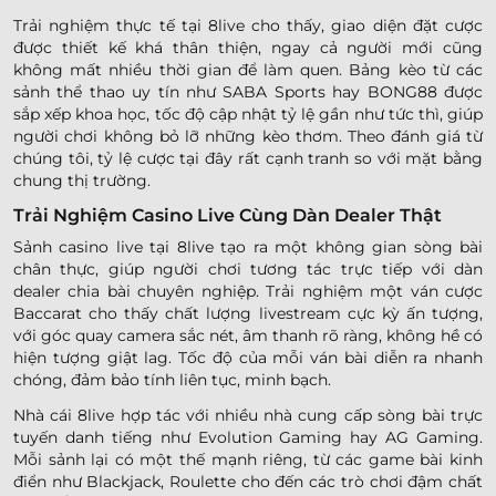
Trải nghiệm thực tế tại 8live cho thấy, giao diện đặt cược
được thiết kế khá thân thiện, ngay cả người mới cũng
không mất nhiều thời gian để làm quen. Bảng kèo từ các
sảnh thể thao uy tín như SABA Sports hay BONG88 được
sắp xếp khoa học, tốc độ cập nhật tỷ lệ gần như tức thì, giúp
người chơi không bỏ lỡ những kèo thơm. Theo đánh giá từ
chúng tôi, tỷ lệ cược tại đây rất cạnh tranh so với mặt bằng
chung thị trường.
Trải Nghiệm Casino Live Cùng Dàn Dealer Thật
Sảnh casino live tại 8live tạo ra một không gian sòng bài
chân thực, giúp người chơi tương tác trực tiếp với dàn
dealer chia bài chuyên nghiệp. Trải nghiệm một ván cược
Baccarat cho thấy chất lượng livestream cực kỳ ấn tượng,
với góc quay camera sắc nét, âm thanh rõ ràng, không hề có
hiện tượng giật lag. Tốc độ của mỗi ván bài diễn ra nhanh
chóng, đảm bảo tính liên tục, minh bạch.
Nhà cái 8live hợp tác với nhiều nhà cung cấp sòng bài trực
tuyến danh tiếng như Evolution Gaming hay AG Gaming.
Mỗi sảnh lại có một thế mạnh riêng, từ các game bài kinh
điển như Blackjack, Roulette cho đến các trò chơi đậm chất