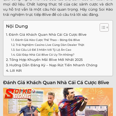
mọi dữ liệu. Chất lượng thực tế của các sảnh cược và dịch
vụ hỗ trợ vẫn là một câu hỏi quan trọng. Hãy cùng Soi Kèo
trải nghiệm trực tiếp 8live để có câu trả lời xác đáng.
Nội Dung
Đánh Giá Khách Quan Nhà Cái Cá Cược 8live
Đánh Giá Kèo Cược Thể Thao – Bóng Đá 8live
Trải Nghiệm Casino Live Cùng Dàn Dealer Thật
Soi Cầu Lô Đề 3 Miền Với Tỷ Lệ Ăn Cao
Giải Đáp Nhà Cái 8live Có Uy Tín Không?
Tổng Hợp Khuyến Mãi 8live Mới Nhất 2025
Hướng Dẫn Đăng Ký – Nạp Rút Tiền Nhanh Chóng
Lời Kết
Đánh Giá Khách Quan Nhà Cái Cá Cược 8live