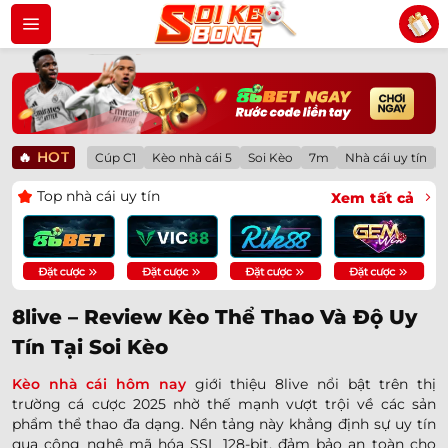
Bỏ
qua
nội
dung
🔥
HOT
Cúp C1
Kèo nhà cái 5
Soi Kèo
7m
Nhà cái uy tín
Top nhà cái uy tín
Xem tất cả
8live – Review Kèo Thể Thao Và Độ Uy
Tín Tại Soi Kèo
Kèo nhà cái hôm nay
giới thiệu 8live nổi bật trên thị
trường cá cược 2025 nhờ thế mạnh vượt trội về các sản
phẩm thể thao đa dạng. Nền tảng này khẳng định sự uy tín
qua công nghệ mã hóa SSL 128-bit, đảm bảo an toàn cho