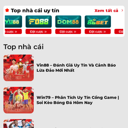
Top nhà cái uy tín
Xem tất cả
Top nhà cái
Vin88 – Đánh Giá Uy Tín Và Cảnh Báo
Lừa Đảo Mới Nhất
Win79 – Phân Tích Uy Tín Cổng Game |
Soi Kèo Bóng Đá Hôm Nay