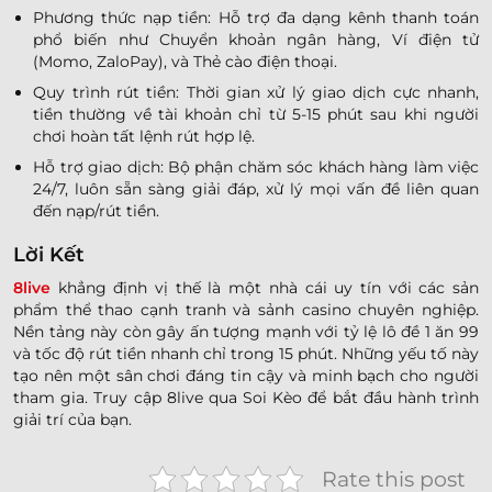
Phương thức nạp tiền: Hỗ trợ đa dạng kênh thanh toán
phổ biến như Chuyển khoản ngân hàng, Ví điện tử
(Momo, ZaloPay), và Thẻ cào điện thoại.
Quy trình rút tiền: Thời gian xử lý giao dịch cực nhanh,
tiền thường về tài khoản chỉ từ 5-15 phút sau khi người
chơi hoàn tất lệnh rút hợp lệ.
Hỗ trợ giao dịch: Bộ phận chăm sóc khách hàng làm việc
24/7, luôn sẵn sàng giải đáp, xử lý mọi vấn đề liên quan
đến nạp/rút tiền.
Lời Kết
8live
khẳng định vị thế là một nhà cái uy tín với các sản
phẩm thể thao cạnh tranh và sảnh casino chuyên nghiệp.
Nền tảng này còn gây ấn tượng mạnh với tỷ lệ lô đề 1 ăn 99
và tốc độ rút tiền nhanh chỉ trong 15 phút. Những yếu tố này
tạo nên một sân chơi đáng tin cậy và minh bạch cho người
tham gia. Truy cập 8live qua Soi Kèo để bắt đầu hành trình
giải trí của bạn.
Rate this post