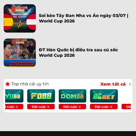
Soi kèo Tây Ban Nha vs Áo ngày 03/07 |
World Cup 2026
ĐT Hàn Quốc bị điều tra sau cú sốc
World Cup 2026
Top nhà cái uy tín
Xem tất cả