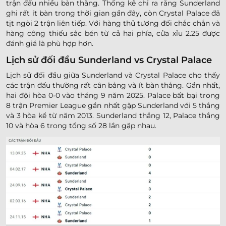
trận đấu nhiều bàn thắng. Thống kê chỉ ra rằng Sunderland
ghi rất ít bàn trong thời gian gần đây, còn Crystal Palace đã
tịt ngòi 2 trận liên tiếp. Với hàng thủ tương đối chắc chắn và
hàng công thiếu sắc bén từ cả hai phía, cửa xỉu 2.25 được
đánh giá là phù hợp hơn.
Lịch sử đối đầu Sunderland vs Crystal Palace
Lịch sử đối đầu giữa Sunderland và Crystal Palace cho thấy
các trận đấu thường rất cân bằng và ít bàn thắng. Gần nhất,
hai đội hòa 0-0 vào tháng 9 năm 2025. Palace bất bại trong
8 trận Premier League gần nhất gặp Sunderland với 5 thắng
và 3 hòa kể từ năm 2013. Sunderland thắng 12, Palace thắng
10 và hòa 6 trong tổng số 28 lần gặp nhau.