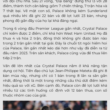
với đội chủ nhà. Sau 21 vòng, “Đại bàng” đứng thứ 13 với 28
điểm, thành tích cân bằng gồm 7 chiến thắng, 7 trận hòa và
7 thất bại. Về mặt con số, Palace không kém Sunderland
quá nhiều khi đã ghi 22 bàn và để lọt lưới 23 bàn, nhưng
phong độ gần đây của họ lại khá đáng ngại.
Trong 6 vòng đấu Premier League gần nhất, Crystal Palace
chỉ kiếm được 2 điểm, chỉ khá hơn West Ham United. Họ đã
thua 4 và hòa 2 trận, đồng thời không ghi được bàn nào
trong 2 trận gần nhất tại giải. Đây là chuỗi tịt ngòi hiếm hoi
của Palace, lần gần nhất kéo dài hơn như vậy đã diễn ra từ
đầu năm 2023. Trên sân khách, Palace cũng vừa để thua liên
tiếp 2 trận.
Vấn đề lớn nhất của Crystal Palace nằm ở khả năng tận
dụng cơ hội. Tiền đạo chủ lực Jean-Philippe Mateta đã ghi 8
bàn mùa này, nhưng chỉ có 1 bàn trong 8 lần ra sân gần
nhất, đồng thời là một trong những cầu thủ dứt điểm kém
hiệu quả so với xG. Bên cạnh đó, Palace còn để lọt lưới khá
nhiều từ các tình huống cố định với 12 bàn thua, con số
thuộc nhóm cao của giải.