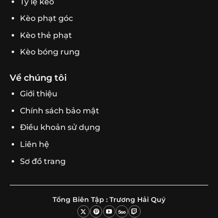
Tỷ lệ kèo
Kèo phạt góc
Kèo thẻ phạt
Kèo bóng rung
Về chúng tôi
Giới thiệu
Chính sách bảo mật
Điều khoản sử dụng
Liên hệ
Sơ đồ trang
Tổng Biên Tập : Trương Hải Quý