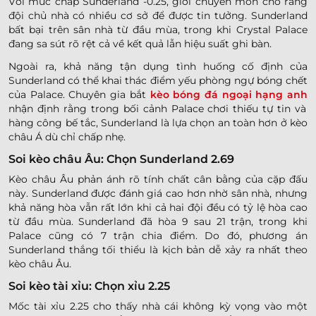
Với mức chấp Sunderland -0.25, giới chuyên môn cho rằng
đội chủ nhà có nhiều cơ sở để được tin tưởng. Sunderland
bất bại trên sân nhà từ đầu mùa, trong khi Crystal Palace
đang sa sút rõ rệt cả về kết quả lẫn hiệu suất ghi bàn.
Ngoài ra, khả năng tận dụng tình huống cố định của
Sunderland có thể khai thác điểm yếu phòng ngự bóng chết
của Palace. Chuyên gia bắt
kèo bóng đá ngoại hạng anh
nhận định rằng trong bối cảnh Palace chơi thiếu tự tin và
hàng công bế tắc, Sunderland là lựa chọn an toàn hơn ở kèo
châu Á dù chỉ chấp nhẹ.
Soi kèo châu Âu: Chọn Sunderland 2.69
Kèo châu Âu phản ánh rõ tính chất cân bằng của cặp đấu
này. Sunderland được đánh giá cao hơn nhờ sân nhà, nhưng
khả năng hòa vẫn rất lớn khi cả hai đội đều có tỷ lệ hòa cao
từ đầu mùa. Sunderland đã hòa 9 sau 21 trận, trong khi
Palace cũng có 7 trận chia điểm. Do đó, phương án
Sunderland thắng tối thiểu là kịch bản dễ xảy ra nhất theo
kèo châu Âu.
Soi kèo tài xỉu: Chọn xỉu 2.25
Mốc tài xỉu 2.25 cho thấy nhà cái không kỳ vọng vào một