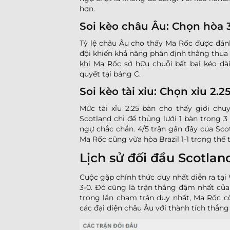
hơn.
Soi kèo châu Âu: Chọn hòa 
Tỷ lệ châu Âu cho thấy Ma Rốc được đánh
đội khiến khả năng phân định thắng thua
khi Ma Rốc sở hữu chuỗi bất bại kéo dà
quyết tại bảng C.
Soi kèo tài xỉu: Chọn xỉu 2.2
Mức tài xỉu 2.25 bàn cho thấy giới chu
Scotland chỉ để thủng lưới 1 bàn trong 
ngự chắc chắn. 4/5 trận gần đây của Scotl
Ma Rốc cũng vừa hòa Brazil 1-1 trong thế t
Lịch sử đối đầu Scotlan
Cuộc gặp chính thức duy nhất diễn ra tạ
3-0. Đó cũng là trận thắng đậm nhất của 
trong lần chạm trán duy nhất, Ma Rốc c
các đại diện châu Âu với thành tích thắng 