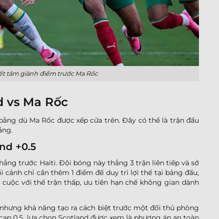
ết tâm giành điểm trước Ma Rốc
d vs Ma Rốc
bằng dù Ma Rốc được xếp cửa trên. Đây có thể là trận đấu
ắng.
and +0.5
hắng trước Haiti. Đội bóng này thắng 3 trận liên tiếp và sở
i cảnh chỉ cần thêm 1 điểm để duy trì lợi thế tại bảng đấu,
 cuộc với thế trận thấp, ưu tiên hạn chế không gian dành
nhưng khả năng tạo ra cách biệt trước một đối thủ phòng
cap 0.5, lựa chọn Scotland được xem là phương án an toàn