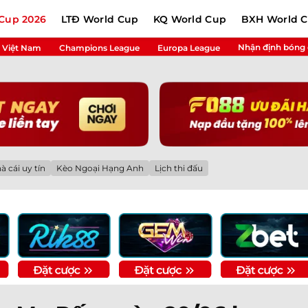
Cup 2026
LTĐ World Cup
KQ World Cup
BXH World 
Nhận định bóng
Việt Nam
Champions League
Europa League
à cái uy tín
Kèo Ngoại Hạng Anh
Lịch thi đấu