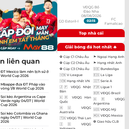
VĐQG Bồ
Đào Nha
08/08/2026
FC
02:15
GD Estoril-Praia
Famalicao
Top nhà cái
Giải bóng đá hot nhất 🔥
⚽️ Cúp C1 Châu Âu
🏴󠁧󠁢󠁥󠁮󠁧󠁿 Ngoại Hạng Anh
in liên quan
⚽️ Cúp C2 Châu Âu
🏴󠁧󠁢󠁥󠁮󠁧󠁿 Hạng nhất Anh
⚽️ Cúp C3 Châu Âu
🇩🇪 Bundesliga
ĐT Mexico làm nên lịch sử ở
🇻🇳 V-League
🇪🇸 La Liga
World Cup 2026
🇻🇳 Hạng nhất VN
🇮🇹 Serie A
Mbappe đưa ĐT Pháp vào
🇯🇵 VĐQG Nhật
🇫🇷 Ligue 1
vòng 1/8 World Cup 2026
Bản
🇧🇷 VĐQG Brazil
Soi kèo Argentina vs Cape
🇰🇷 VĐQG Hàn
🇦🇷 VĐQG
Verde ngày 04/07 | World
Quốc
Argentina
Cup 2026
🇦🇺 VĐQG
🇺🇸 VĐQG Mỹ
Australia
Soi kèo Colombia vs Ghana
🇲🇽 VĐQG Mexico
ngày 04/07 | World Cup
🇹🇭 VĐQG Thái Lan
2026
⚽️ Giao hữu CLB
🇮🇩 VĐQG
Indonesia