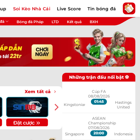
Cup
Soi Kèo Nhà Cái
Live Score
Tin bóng đá
 đá
Bóng đá Pháp
LTD
Kết quả
BXH
Những trận đấu nổi bật ⚽️
Xem tất cả
Cúp FA
08/08/2026
01:45
Hastings
Kingstonian
United
ASEAN
Championship
07/08/2026
20:00
Singapore
Indonesia