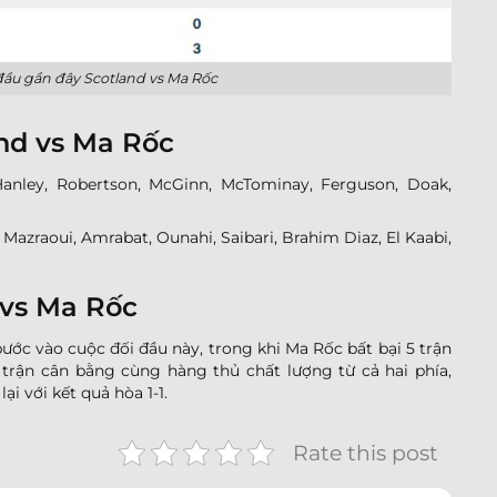
đầu gần đây Scotland vs Ma Rốc
and vs Ma Rốc
 Hanley, Robertson, McGinn, McTominay, Ferguson, Doak,
 Mazraoui, Amrabat, Ounahi, Saibari, Brahim Diaz, El Kaabi,
 vs Ma Rốc
 bước vào cuộc đối đầu này, trong khi Ma Rốc bất bại 5 trận
 trận cân bằng cùng hàng thủ chất lượng từ cả hai phía,
i với kết quả hòa 1-1.
Rate this post