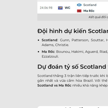
Kết quả đối 
Đội hình dự kiến Scotl
Scotland
: Gunn, Patterson, Souttar,
Adams, Christie.
Ma Rốc
: Bounou, Hakimi, Aguerd, Riad,
Ezzalzouli.
Dự đoán tỷ số Scotland
Scotland thắng 3 trận liên tiếp trước khi
gần nhất và vừa cầm hòa Brazil. Với thế
Scotland vs Ma Rốc
nhiều khả năng khép lạ