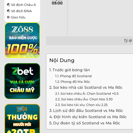
🌏️️ Vô địch Châu Á
🌏️️ Vô địch ĐNA
⚽️️️ Giao hữu
Tỷ lệ
Nội Dung
Trước giờ bóng lăn
Phong độ Scotland
Phong độ Ma Rốc
Soi kèo nhà cái Scotland vs Ma Rốc
Soi kèo châu Á: Chọn Scotland +0.5
Soi kèo châu Âu: Chọn hòa 3.30
Soi kèo tài xỉu: Chọn xỉu 2.25
Lịch sử đối đầu Scotland vs Ma Rốc
Đội hình dự kiến Scotland vs Ma Rốc
Dự đoán tỷ số Scotland vs Ma Rốc